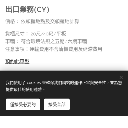
出口業務(CY)
價格： 依領櫃地點及交領櫃地計算
貨櫃尺寸：
20尺/40尺/平板
車輛：
符合環境法規之五期/六期車輛
注意事項：運輸費用不含清櫃費用及延滯費用
預約此車型
我們使用了 cookies 來確保我們網站的運作正常與安全性，並為您
提供最佳的使用體驗。
僅接受必要的
接受全部